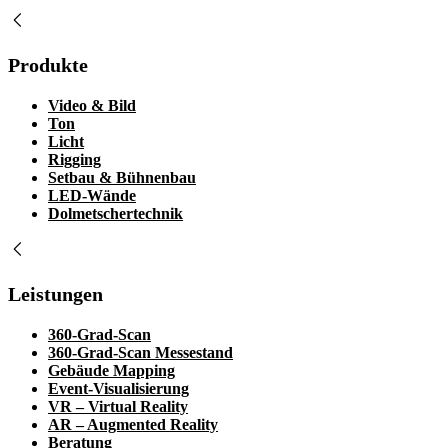
Produkte
Video & Bild
Ton
Licht
Rigging
Setbau & Bühnenbau
LED-Wände
Dolmetschertechnik
Leistungen
360-Grad-Scan
360-Grad-Scan Messestand
Gebäude Mapping
Event-Visualisierung
VR – Virtual Reality
AR – Augmented Reality
Beratung